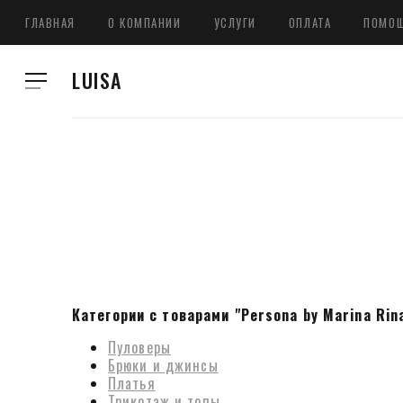
ГЛАВНАЯ
О КОМПАНИИ
УСЛУГИ
ОПЛАТА
ПОМО
LUISA
Категории с товарами "Persona by Marina Rina
Пуловеры
Брюки и джинсы
Платья
Трикотаж и топы